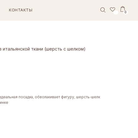
0
з итальянской ткани (шерсть с шелком)
идеальная посадка, обволакивает фигуру, шерсть-шелк
зинке