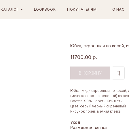
ОГ
LOOKBOOK
ПОКУПАТЕЛЯМ
О НАС
КОНТАКТЫ
Юбка, скроенная по косой, и
11700,00
р.
В КОРЗИНУ
Юбка- миди скроенная по косой, 
(меланж серо- сиреневый) на ре
Состав: 90% шерсть 10% шелк
Цвет: серый черный сиреневый
Рисунок принт: мелкая клетка
Уход
Размерная сетка