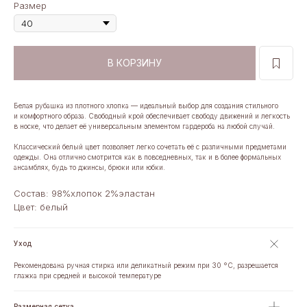
Размер
В КОРЗИНУ
Белая рубашка из плотного хлопка — идеальный выбор для создания стильного
и комфортного образа. Свободный крой обеспечивает свободу движений и легкость
в носке, что делает её универсальным элементом гардероба на любой случай.
Классический белый цвет позволяет легко сочетать её с различными предметами
одежды. Она отлично смотрится как в повседневных, так и в более формальных
ансамблях, будь то джинсы, брюки или юбки.
Состав: 98%хлопок 2%эластан
Цвет: белый
Уход
Рекомендована ручная стирка или деликатный режим при 30 °C, разрешается
глажка при средней и высокой температуре
Размерная сетка