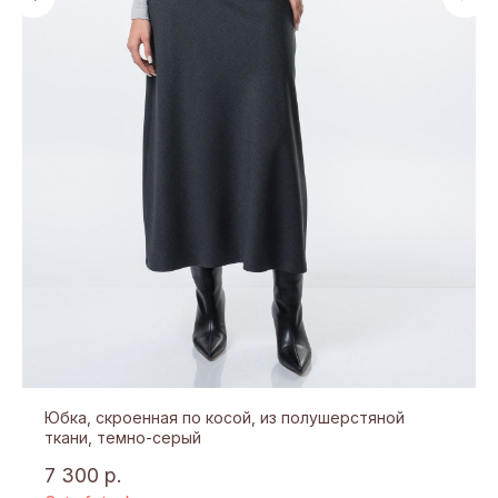
БУДЕМ РАДЫ ОТВЕТИТЬ
НА ВАШИ ВОПРОСЫ!
ЗАДАТЬ ВОПРОС
+7 (937) 333 07 31
hanova.brand@mail.ru
Юбка, скроенная по косой, из полушерстяной
г. Уфа, ул. Энтузиастов, 7
ткани, темно-серый
7 300
р.